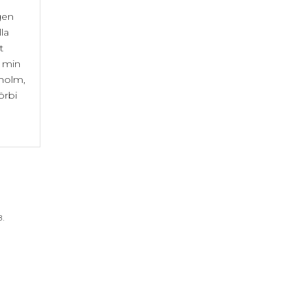
gen
lla
t
i min
kholm,
örbi
B.