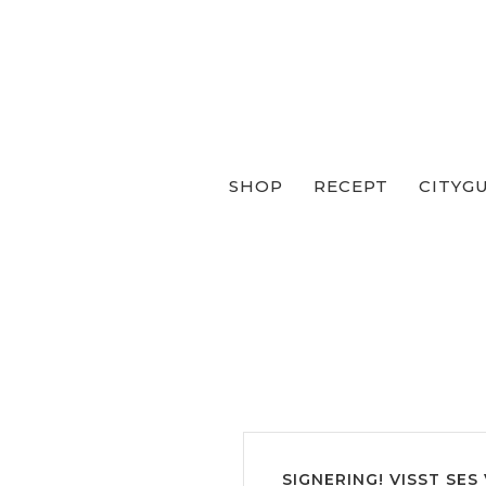
SHOP
RECEPT
CITYG
SIGNERING! VISST SES 