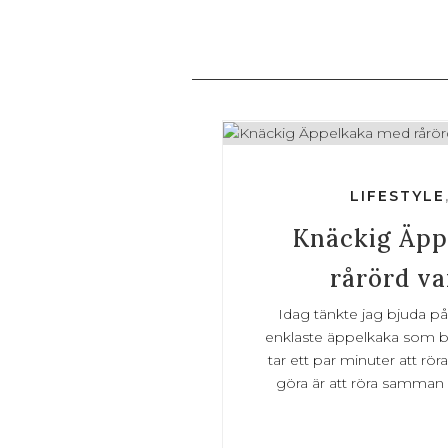
LIFESTYLE
Knäckig Äpp
rårörd va
Idag tänkte jag bjuda p
enklaste äppelkaka som bo
tar ett par minuter att rö
göra är att röra samman i