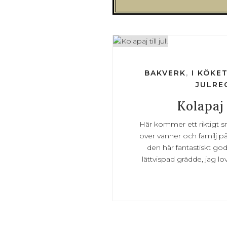
BAKVERK
,
I KÖKE
JULRE
Kolapaj t
Här kommer ett riktigt sma
över vänner och familj på
den här fantastiskt go
lättvispad grädde, jag lov