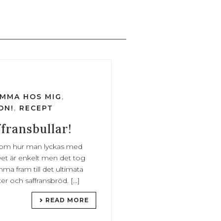
MMA HOS MIG
,
ON!
,
RECEPT
ffransbullar!
an om hur man lyckas med
 Det är enkelt men det tog
a fram till det ultimata
r och saffransbröd. [...]
READ MORE