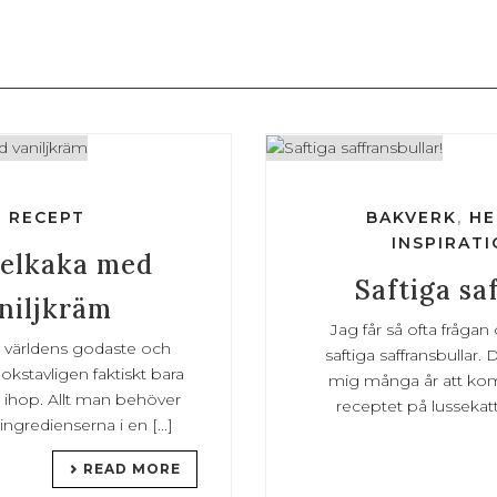
,
RECEPT
BAKVERK
,
HE
INSPIRATI
elkaka med
Saftiga sa
niljkräm
Jag får så ofta fråg
å världens godaste och
saftiga saffransbullar.
kstavligen faktiskt bara
mig många år att komm
ra ihop. Allt man behöver
receptet på lussekatte
ngredienserna i en [...]
READ MORE