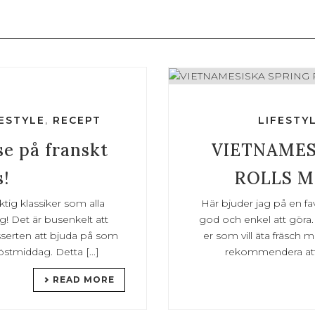
FESTYLE
,
RECEPT
LIFESTY
e på franskt
VIETNAMES
s!
ROLLS M
tig klassiker som alla
Här bjuder jag på en fav
ag! Det är busenkelt att
god och enkel att göra.
serten att bjuda på som
er som vill äta fräsch m
stmiddag. Detta [...]
rekommendera att g
READ MORE