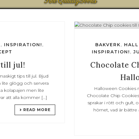
T
,
INSPIRATION!
,
BAKVERK
,
HAL
CEPT
INSPIRATION!
,
J
ill jul!
Chocolate Ch
Hall
skigt tips till jul. Bjud
 lite glögg och servera
Halloween Cookies m
da kolapajen men lite
Chocolate Chip Cookies 
ar att alla kommer [...]
sprakar i rött och gult
hörnet, vad är bättre ä
READ MORE