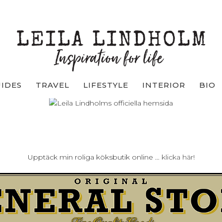
UIDES
TRAVEL
LIFESTYLE
INTERIOR
BIO
Upptäck min roliga köksbutik online …
klicka här!