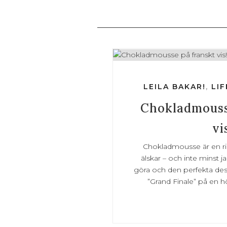
LEILA BAKAR!
,
LI
Chokladmouss
vi
Chokladmousse är en rik
älskar – och inte minst j
göra och den perfekta des
”Grand Finale” på en hö