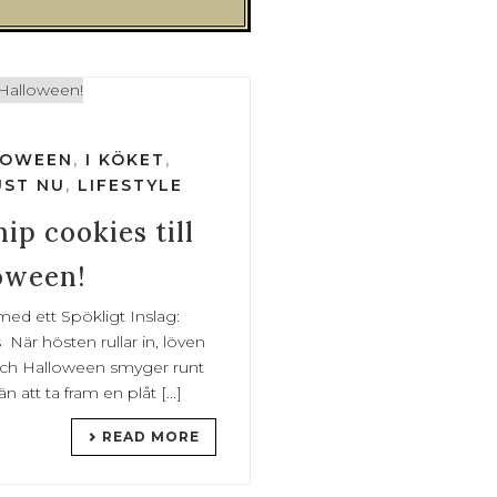
LOWEEN
,
I KÖKET
,
UST NU
,
LIFESTYLE
ip cookies till
oween!
ed ett Spökligt Inslag:
När hösten rullar in, löven
, och Halloween smyger runt
n att ta fram en plåt [...]
READ MORE