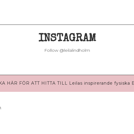
INSTAGRAM
Follow @leilalindholm
KA HÄR FÖR ATT HITTA TILL Leilas inspirerande fysiska
B.