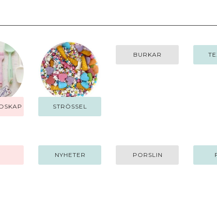
BURKAR
TE
EDSKAP
STRÖSSEL
Q
NYHETER
PORSLIN