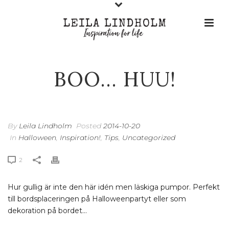
BOO… HUU!
By
Leila Lindholm
Posted
2014-10-20
In
Halloween
,
Inspiration!
,
Tips
,
Uncategorized
2
Hur gullig är inte den här idén men läskiga pumpor. Perfekt
till bordsplaceringen på Halloweenpartyt eller som
dekoration på bordet…