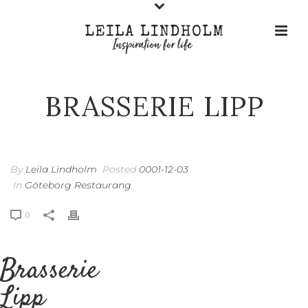
BRASSERIE LIPP
By
Leila Lindholm
Posted
0001-12-03
In
Göteborg Restaurang
0
Brasserie
Lipp