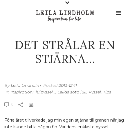
DET STRÅLAR EN
STJÄRNA…
By
Leila Lindholm
Posted
2013-12-11
In
Inspiration!
,
julpyssel...
,
Leilas söta jul!
,
Pyssel
,
Tips
3
Förra året tillverkade jag min egen stjärna till granen när jag
inte kunde hitta någon fin. Världens enklaste pyssel