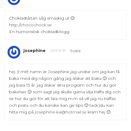
Chokladtårtan såg smaskig ut 🙂
http://chocochock.se
En humoristisk chokladblogg
josephine
Svara
2013-10-18
hej :)! mitt namn är Josephine jag undrar om jag kan få
baka med dig någon gång jag älskar att baka 🙂 och
jag bara 15 år. jag älskar dina program och hur du gör
bakelser 🙂 som sagt jag skulle gärna vilja träffa dig och
se hur du gör för att lära mig m.m så vill jag nu träffas
och prata och du kanske kan ge tips 🙂 tack:)du kan
hitta mig på
josephine-ka@hotmail.se
kram hej 🙂