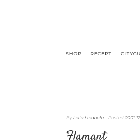
SHOP
RECEPT
CITYG
By
Leila Lindholm
Posted
0001-1
Flamant