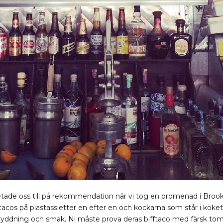
etade oss till på rekommendation när vi tog en promenad i Brookl
 tacos på plastassietter en efter en och kockarna som står i köket
kryddning och smak. Ni måste prova deras bifftaco med färsk tom