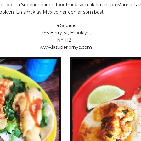
å god. La Superior har en foodtruck som åker runt på Manhattan oc
l Brooklyn. En smak av Mexico när den är som bäst.
La Superior
295 Berry St, Brooklyn,
NY 11211
www.lasuperiornyc.com