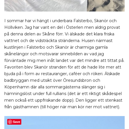
I sommar har vi hängt i underbara Falsterbo, Skanör och
Höllviken. Jag har varit en del i Österlen men aldrig provat
på denna delen av Skåne förr. Vi älskade det klara friska
vattnet och de vidsträckta stränderna. Husen närmast
kustlinjen i Falsterbo och Skanör är charmiga gamla
skånelängor och motsvarar sinnebilden av vad jag
förväntade mig men inåt landet var det mindre att tittat på.
Favoriten blev Skanör stranden för att de hade lite mer att
bjuda på i form av restauranger, caféer och rökeri. Älskade
badbryggan med utsikt över Öresundsbron och
Köpenhamn där alla sommargästerna slänger sig i
hämningslöst under full rullians (det är ett riktigt skådespel
men också ett uppfriskande dopp). Den ligger ett stenkast
från gästhamnen (till höger när man kör ner mot vattnet).
Save