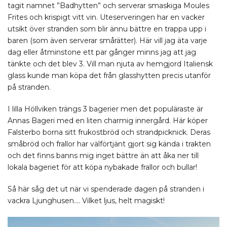
tagit namnet ”Badhytten” och serverar smaskiga Moules
Frites och krispigt vitt vin. Uteserveringen har en vacker
utsikt över stranden som blir ännu bättre en trappa upp i
baren (som även serverar smårätter). Här vill jag äta varje
dag eller åtminstone ett par gånger minns jag att jag
tänkte och det blev 3. Vill man njuta av hemgjord Italiensk
glass kunde man köpa det från glasshytten precis utanför
på stranden.
I lilla Höllviken trängs 3 bagerier men det populäraste är
Annas Bageri med en liten charmig innergård. Här köper
Falsterbo borna sitt frukostbröd och strandpicknick. Deras
småbröd och frallor har välförtjänt gjort sig kända i trakten
och det finns banns mig inget bättre än att åka ner till
lokala bageriet för att köpa nybakade frallor och bullar!
Så här såg det ut när vi spenderade dagen på stranden i
vackra Ljunghusen…. Vilket ljus, helt magiskt!