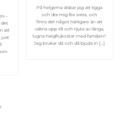
På helgerna älskar jag att ligga
och dra mig lite extra, och
es –
finns det något härligare än att
 det
vakna upp till och njuta av långa,
m att
lugna helgfrukostar med familjen?
 just
Jag brukar då och då bjuda in [...]
3
utom
B.