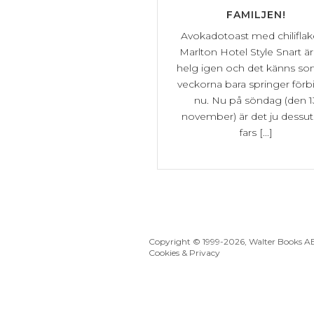
FAMILJEN!
Avokadotoast med chiliflak
Marlton Hotel Style Snart är
helg igen och det känns so
veckorna bara springer förbi
nu. Nu på söndag (den 1
november) är det ju dess
fars [...]
Copyright © 1999
-2026, Walter Books A
Cookies & Privacy