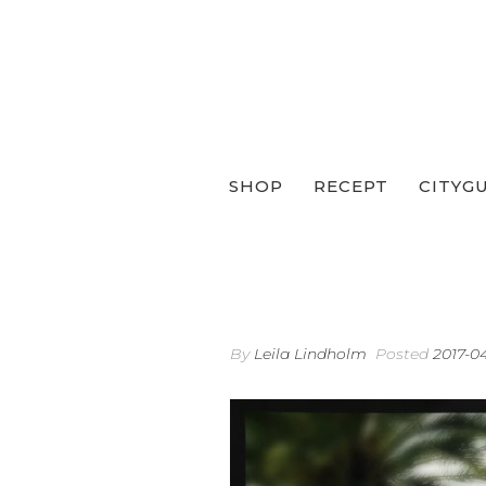
SHOP
RECEPT
CITYG
By
Leila Lindholm
Posted
2017-0