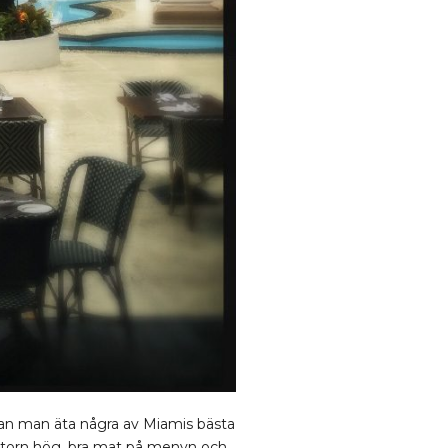
 kan man äta några av Miamis bästa
aktorn hög, bra mat på menyn och