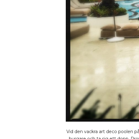
Vid den vackra art deco poolen på
burgare och ta sig ett dopp. Pr