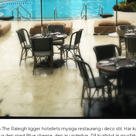
 The Raleigh ligger hotellets mysiga restaurang i deco stil. Här
ova den med Blue cheese, den är underbar. På kvällstid är mysf