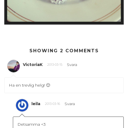
SHOWING 2 COMMENTS
VictoriaK
Svara
2013-03-15
Ha en trevlig helg! 🙂
leila
Svara
2013-03-16
Detsamma <3