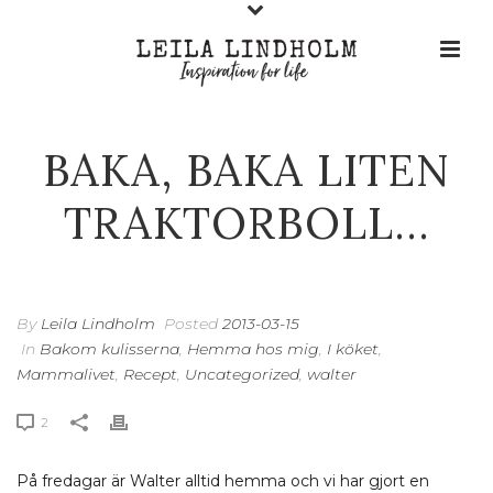
BAKA, BAKA LITEN
TRAKTORBOLL…
By
Leila Lindholm
Posted
2013-03-15
In
Bakom kulisserna
,
Hemma hos mig
,
I köket
,
Mammalivet
,
Recept
,
Uncategorized
,
walter
2
På fredagar är Walter alltid hemma och vi har gjort en