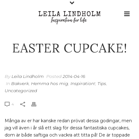
EASTER CUPCAKE!
By
Leila Lindholm
Posted
2014-04-16
In
Bakverk
,
Hemma hos mig
,
Inspiration!
,
Tips
,
Uncategorized
4
Många av er har kanske redan prövat dessa godingar, men
jag vill även i år slå ett slag för dessa fantastiska cupcakes,
dom är både saftiga och vackra att titta på! De är toppade