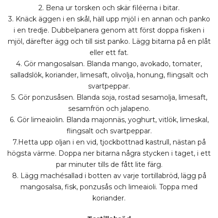
2. Bena ur torsken och skär filéerna i bitar.
3. Knäck äggen i en skål, häll upp mjöl i en annan och panko
i en tredje. Dubbelpanera genom att först doppa fisken i
mjöl, därefter ägg och till sist panko. Lägg bitarna på en plåt
eller ett fat.
4. Gör mangosalsan. Blanda mango, avokado, tomater,
salladslök, koriander, limesaft, olivolja, honung, flingsalt och
svartpeppar.
5. Gör ponzusåsen. Blanda soja, rostad sesamolja, limesaft,
sesamfrön och jalapeno.
6. Gör limeaiolin. Blanda majonnäs, yoghurt, vitlök, limeskal,
flingsalt och svartpeppar.
7.Hetta upp oljan i en vid, tjockbottnad kastrull, nästan på
högsta värme. Doppa ner bitarna några stycken i taget, i ett
par minuter tills de fått lite färg.
8. Lägg machésallad i botten av varje tortillabröd, lägg på
mangosalsa, fisk, ponzusås och limeaioli. Toppa med
koriander.