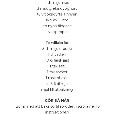
1 dl majonnäs
3 msk grekisk yoghurt
½ vitlöksklyfta, finriven
skal av 1 lime
en nypa flingsalt
svartpeppar
Tortillabröd
3 dl majs (1 burk)
1 dl vatten
10 g färsk jäst
1 tsk salt
1 tsk socker
1 msk olivolja
ca 5-6 dl mjöl
mjöl till utbakning
GÖR SÅ HÄR
1.Börja med att baka tortillabröden. (scrolla ner för
instruktioner)