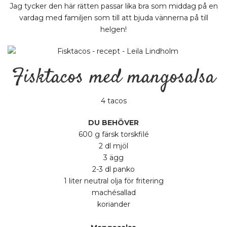
Jag tycker den här rätten passar lika bra som middag på en
vardag med familjen som till att bjuda vännerna på till
helgen!
Fisktacos med mangosalsa
4 tacos
DU BEHÖVER
600 g färsk torskfilé
2 dl mjöl
3 ägg
2-3 dl panko
1 liter neutral olja för fritering
machésallad
koriander