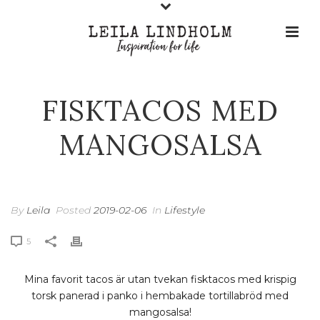
FISKTACOS MED
MANGOSALSA
By
Leila
Posted
2019-02-06
In
Lifestyle
5
Mina favorit tacos är utan tvekan fisktacos med krispig
torsk panerad i panko i hembakade tortillabröd med
mangosalsa!