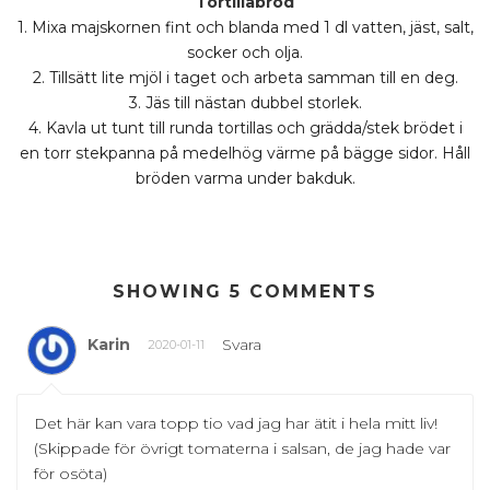
Tortillabröd
1. Mixa majskornen fint och blanda med 1 dl vatten, jäst, salt,
socker och olja.
2. Tillsätt lite mjöl i taget och arbeta samman till en deg.
3. Jäs till nästan dubbel storlek.
4. Kavla ut tunt till runda tortillas och grädda/stek brödet i
en torr stekpanna på medelhög värme på bägge sidor. Håll
bröden varma under bakduk.
SHOWING 5 COMMENTS
Karin
Svara
2020-01-11
Det här kan vara topp tio vad jag har ätit i hela mitt liv!
(Skippade för övrigt tomaterna i salsan, de jag hade var
för osöta)