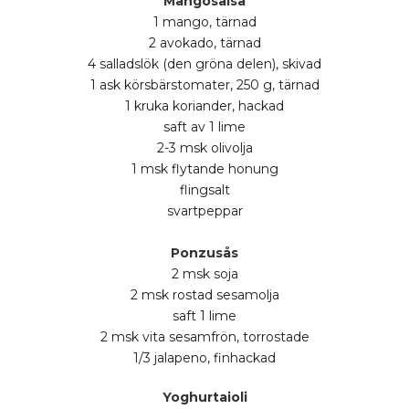
Mangosalsa
1 mango, tärnad
2 avokado, tärnad
4 salladslök (den gröna delen), skivad
1 ask körsbärstomater, 250 g, tärnad
1 kruka koriander, hackad
saft av 1 lime
2-3 msk olivolja
1 msk flytande honung
flingsalt
svartpeppar
Ponzusås
2 msk soja
2 msk rostad sesamolja
saft 1 lime
2 msk vita sesamfrön, torrostade
1/3 jalapeno, finhackad
Yoghurtaioli