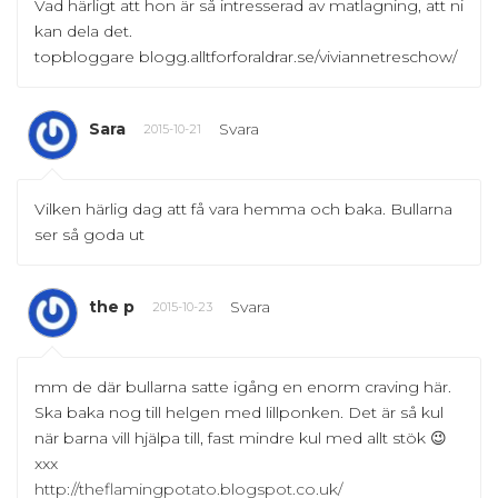
Vad härligt att hon är så intresserad av matlagning, att ni
kan dela det.
topbloggare blogg.alltforforaldrar.se/viviannetreschow/
Sara
Svara
2015-10-21
Vilken härlig dag att få vara hemma och baka. Bullarna
ser så goda ut
the p
Svara
2015-10-23
mm de där bullarna satte igång en enorm craving här.
Ska baka nog till helgen med lillponken. Det är så kul
när barna vill hjälpa till, fast mindre kul med allt stök 😉
xxx
http://theflamingpotato.blogspot.co.uk/