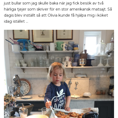
just bullar som jag skulle baka när jag fick besök av två
härliga tjejer som skriver för en stor amerikansk matsajt. Så
dagis blev inställt så att Olivia kunde få hjälpa mig i köket
idag istället …