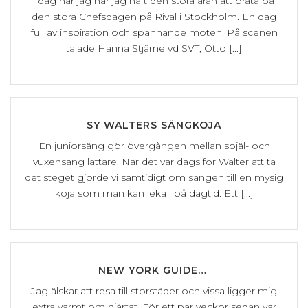
Idag har jag har jag haft den stora äran att prata på
den stora Chefsdagen på Rival i Stockholm. En dag
full av inspiration och spännande möten. På scenen
talade Hanna Stjärne vd SVT, Otto [...]
SY WALTERS SÄNGKOJA
En juniorsäng gör övergången mellan spjäl- och
vuxensäng lättare. När det var dags för Walter att ta
det steget gjorde vi samtidigt om sängen till en mysig
koja som man kan leka i på dagtid. Ett [...]
NEW YORK GUIDE…
Jag älskar att resa till storstäder och vissa ligger mig
extra varmt om hjärtat. För ett par veckor sedan var