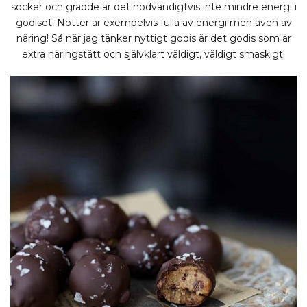
socker och grädde är det nödvändigtvis inte mindre energi i
godiset. Nötter är exempelvis fulla av energi men även av
näring! Så när jag tänker nyttigt godis är det godis som är
extra näringstätt och självklart väldigt, väldigt smaskigt!