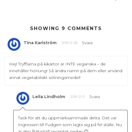
SHOWING 9 COMMENTS
Tina Karlström
Svara
2018-12-08
Hej! Tryfflarna på kikärtor är INTE veganska – de
innehåller honung! Så ändra namn på dem eller använd
annat vegetabiliskt sötningsmedel!
Leila Lindholm
Svara
2018-12-11
Tack för att du uppmärksammade detta. Det var
Ingressen till Fudgen som lagts sig på fel ställe. Nu
är den flyttad till receptet nedan 🙂