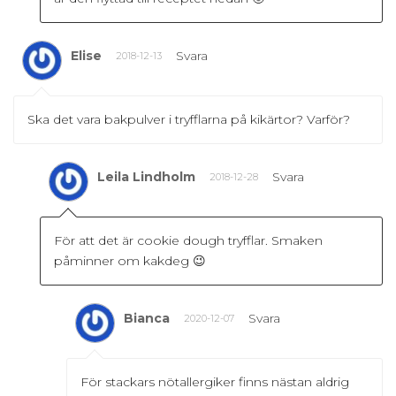
Elise
Svara
2018-12-13
Ska det vara bakpulver i tryfflarna på kikärtor? Varför?
Leila Lindholm
Svara
2018-12-28
För att det är cookie dough tryfflar. Smaken
påminner om kakdeg 😉
Bianca
Svara
2020-12-07
För stackars nötallergiker finns nästan aldrig