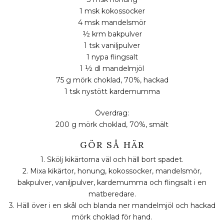
1 msk kokossocker
4 msk mandelsmör
½ krm bakpulver
1 tsk vaniljpulver
1 nypa flingsalt
1 ½ dl mandelmjöl
75 g mörk choklad, 70%, hackad
1 tsk nystött kardemumma
Överdrag:
200 g mörk choklad, 70%, smält
GÖR SÅ HÄR
1. Skölj kikärtorna väl och häll bort spadet.
2. Mixa kikärtor, honung, kokossocker, mandelsmör,
bakpulver, vaniljpulver, kardemumma och flingsalt i en
matberedare.
3. Häll över i en skål och blanda ner mandelmjöl och hackad
mörk choklad för hand.