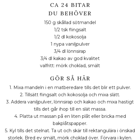
CA 24 BITAR
DU BEHÖVER
150 g skållad sötmandel
1/2 tsk flingsalt
1/2 dl kokosolja
1 nypa vaniljpulver
3/4 dl lönnsirap
3/4 dl kakao av god kvalitet
valfritt: mörk choklad, smält
GÖR SÅ HÄR
1. Mixa mandeln i en matberedare tills det blir ett pulver.
2. Tillsätt flingsalt och kokosolja och mixa slätt.
3. Addera vaniljpulver, lönnsirap och kakao och mixa hastigt
tills det går ihop till en slät massa.
4. Platta ut massan på en liten plåt eller bricka med
bakplåtspapper.
5. Kyl tills det stelnat. Ta ut och skär till rektangulära i önskad
storlek. Bred ev smält, mörk choklad över. Förvara i kylen.