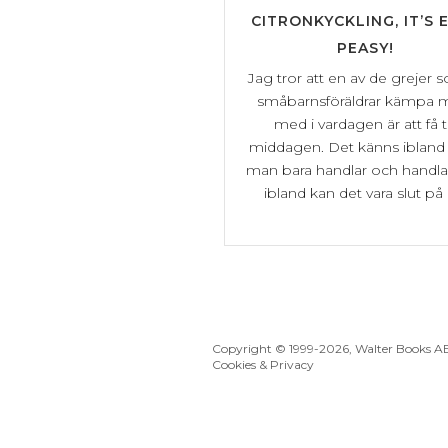
CITRONKYCKLING, IT’S 
PEASY!
Jag tror att en av de grejer 
småbarnsföräldrar kämpa 
med i vardagen är att få ti
middagen. Det känns iblan
man bara handlar och handla
ibland kan det vara slut på [.
Copyright © 1999
-2026, Walter Books A
Cookies & Privacy