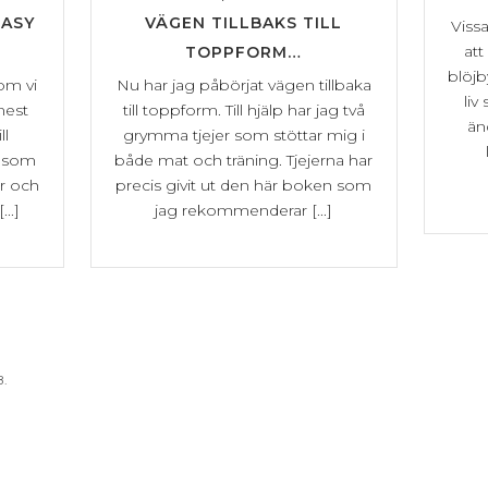
EASY
VÄGEN TILLBAKS TILL
Viss
at
TOPPFORM…
blöjb
som vi
Nu har jag påbörjat vägen tillbaka
li
mest
till toppform. Till hjälp har jag två
än
ll
grymma tjejer som stöttar mig i
d som
både mat och träning. Tjejerna har
r och
precis givit ut den här boken som
..]
jag rekommenderar [...]
B.