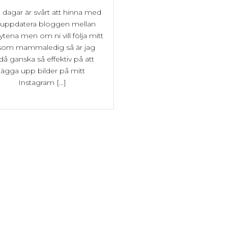
a dagar är svårt att hinna med
t uppdatera bloggen mellan
ytena men om ni vill följa mitt
v som mammaledig så är jag
då ganska så effektiv på att
lägga upp bilder på mitt
Instagram [...]