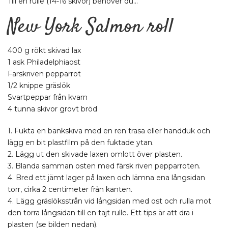
Till en rulle (14-16 skivor) behöver du…
New York Salmon roll
400 g rökt skivad lax
1 ask Philadelphiaost
Färskriven pepparrot
1/2 knippe gräslök
Svartpeppar från kvarn
4 tunna skivor grovt bröd
1. Fukta en bänkskiva med en ren trasa eller handduk och
lägg en bit plastfilm på den fuktade ytan.
2. Lägg ut den skivade laxen omlott över plasten.
3. Blanda samman osten med färsk riven pepparroten.
4. Bred ett jämt lager på laxen och lämna ena långsidan
torr, cirka 2 centimeter från kanten.
4. Lägg gräslöksstrån vid långsidan med ost och rulla mot
den torra långsidan till en tajt rulle. Ett tips är att dra i
plasten (se bilden nedan).