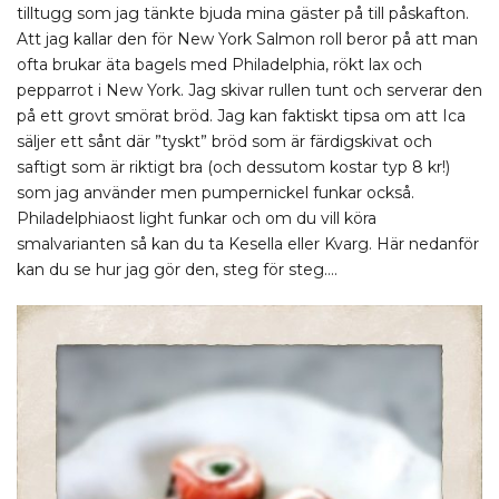
tilltugg som jag tänkte bjuda mina gäster på till påskafton.
Att jag kallar den för New York Salmon roll beror på att man
ofta brukar äta bagels med Philadelphia, rökt lax och
pepparrot i New York. Jag skivar rullen tunt och serverar den
på ett grovt smörat bröd. Jag kan faktiskt tipsa om att Ica
säljer ett sånt där ”tyskt” bröd som är färdigskivat och
saftigt som är riktigt bra (och dessutom kostar typ 8 kr!)
som jag använder men pumpernickel funkar också.
Philadelphiaost light funkar och om du vill köra
smalvarianten så kan du ta Kesella eller Kvarg. Här nedanför
kan du se hur jag gör den, steg för steg….