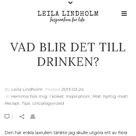
VAD BLIR DET TILL
DRINKEN?
By
Leila Lindholm
Posted
2013-03-24
In
Hemma hos mig
,
I köket
,
Inspiration!
,
Mat
,
Nyttig mat!
,
Recept
,
Tips
,
Uncategorized
2
Den här enkla laxrullen tänkte jag skulle utgöra ett av flera