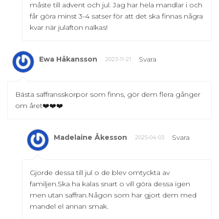
måste till advent och jul. Jag har hela mandlar i och
får göra minst 3-4 satser för att det ska finnas några
kvar när julafton nalkas!
Ewa Håkansson
Svara
2023-11-21
Bästa saffransskorpor som finns, gör dem flera gånger
om året❤️❤️❤️
Madelaine Åkesson
Svara
2025-04-03
Gjorde dessa till jul o de blev omtyckta av
familjen.Ska ha kalas snart o vill göra dessa igen
men utan saffran.Någon som har gjort dem med
mandel el annan smak.