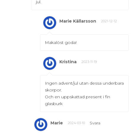
jul.
Marie Källarsson
2021-12-12
Makalöst goda!
Kristina
2023-11-19
Ingen advent/jul utan dessa underbara
skorpor.
Och en uppskattad present i fin
glasburk
Marie
Svara
2024-03-10