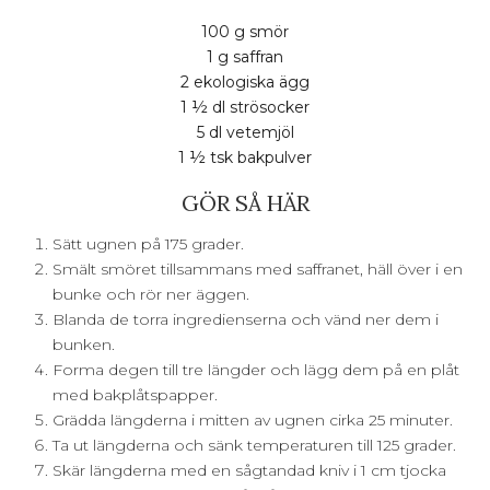
100 g smör
1 g saffran
2 ekologiska ägg
1 ½ dl strösocker
5 dl vetemjöl
1 ½ tsk bakpulver
GÖR SÅ HÄR
Sätt ugnen på 175 grader.
Smält smöret tillsammans med saffranet, häll över i en
bunke och rör ner äggen.
Blanda de torra ingredienserna och vänd ner dem i
bunken.
Forma degen till tre längder och lägg dem på en plåt
med bakplåtspapper.
Grädda längderna i mitten av ugnen cirka 25 minuter.
Ta ut längderna och sänk temperaturen till 125 grader.
Skär längderna med en sågtandad kniv i 1 cm tjocka