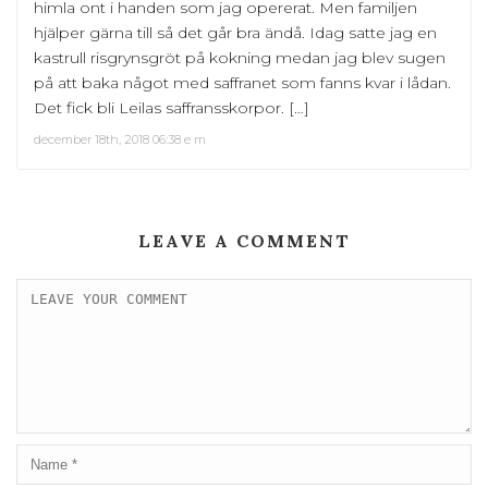
himla ont i handen som jag opererat. Men familjen
hjälper gärna till så det går bra ändå. Idag satte jag en
kastrull risgrynsgröt på kokning medan jag blev sugen
på att baka något med saffranet som fanns kvar i lådan.
Det fick bli Leilas saffransskorpor. […]
december 18th, 2018 06:38 e m
LEAVE A COMMENT