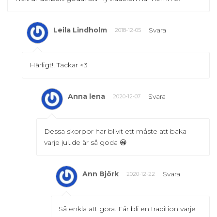
Leila Lindholm
Svara
2018-12-05
Härligt!! Tackar <3
Anna lena
Svara
2020-12-07
Dessa skorpor har blivit ett måste att baka
varje jul..de är så goda 😀
Ann Björk
Svara
2020-12-22
Så enkla att göra. Får bli en tradition varje