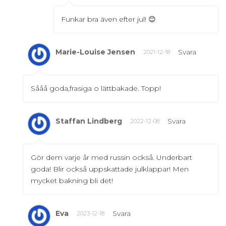
Funkar bra även efter jul! 😊
Marie-Louise Jensen
Svara
2021-12-18
Sååå goda,frasiga o lättbakade. Topp!
Staffan Lindberg
Svara
2022-12-08
Gör dem varje år med russin också. Underbart
goda! Blir också uppskattade julklappar! Men
mycket bakning bli det!
Eva
Svara
2023-12-18