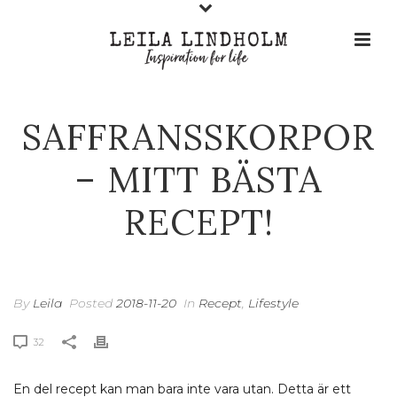
SAFFRANSSKORPOR
– MITT BÄSTA
RECEPT!
By
Leila
Posted
2018-11-20
In
Recept
,
Lifestyle
32
En del recept kan man bara inte vara utan. Detta är ett