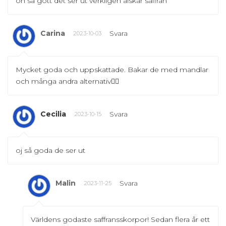
oh så gott det ser ut verkligen älskar saffran
Carina
Svara
2023-10-03
Mycket goda och uppskattade. Bakar de med mandlar
och många andra alternativ👌🏻
Cecilia
Svara
2023-10-15
oj så goda de ser ut
Malin
Svara
2023-11-25
Världens godaste saffransskorpor! Sedan flera år ett