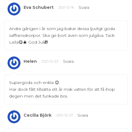
Eva Schubert
Svara
2021-12-16
Andra gången i år som jag bakar dessa ljuvligt goda
saffransskorpor. Ska ge bort även som julgåva. Tack
Leila😋🎄 God Jul🎁
Helen
Svara
2021-12-22
Supergoda och enkla 😊
Har dock fått tillsätta ett år msk vatten för att få ihop
degen men det funkade bra.
Cecilia Björk
Svara
2021-12-27