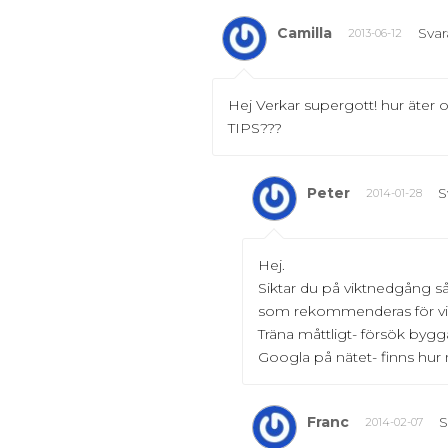
Camilla
Svar
2013-06-12
Hej Verkar supergott! hur äter 
TIPS???
Peter
S
2014-01-28
Hej.
Siktar du på viktnedgång så
som rekommenderas för vik
Träna måttligt- försök byg
Googla på nätet- finns hur
Franc
S
2014-02-07