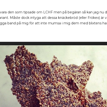
le vara den som tipsade om LCHF men på begäran så kan jag nu 
ariant. Måste dock intyga att dessa knäckebröd (eller Frökex) är
r lägga band på mig för att inte mumsa i mig dem med blixtens 