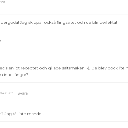
ara
ergoda! Jag skippar också flingsaltet och de blir perfekta!
a
is enligt receptet och gillade saltsmaken :-). De blev dock lite m
em inne längre?
Svara
014-01-07
 Jag tål inte mandel..