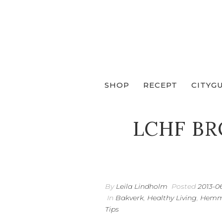
SHOP
RECEPT
CITYG
LCHF BR
By
Leila Lindholm
Posted
2013-06
In
Bakverk
,
Healthy Living
,
Hemm
Tips