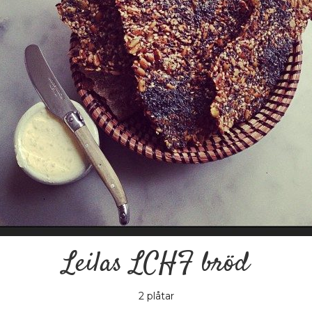
Leilas LCHF bröd
2 plåtar