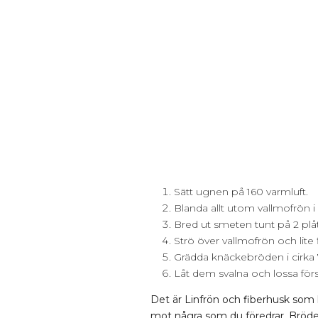
Sätt ugnen på 160 varmluft.
Blanda allt utom vallmofrön i
Bred ut smeten tunt på 2 pl
Strö över vallmofrön och lite f
Grädda knäckebröden i cirka 
Låt dem svalna och lossa förs
Det är Linfrön och fiberhusk som h
mot några som du föredrar. Brödet 