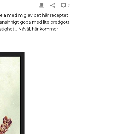
31
dela med mig av det här receptet
 vansinnigt goda med lite bredgott
hastighet… Nåväl, här kommer