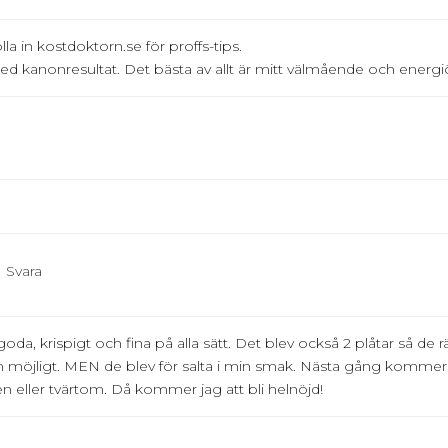
 in kostdoktorn.se för proffs-tips.
ed kanonresultat. Det bästa av allt är mitt välmående och energiöv
Svara
da, krispigt och fina på alla sätt. Det blev också 2 plåtar så de r
m möjligt. MEN de blev för salta i min smak. Nästa gång kommer j
n eller tvärtom. Då kommer jag att bli helnöjd!