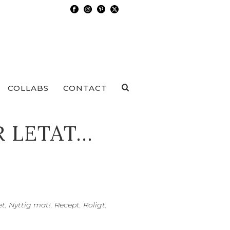
COLLABS
CONTACT
R LETAT…
et
,
Nyttig mat!
,
Recept
,
Roligt
,