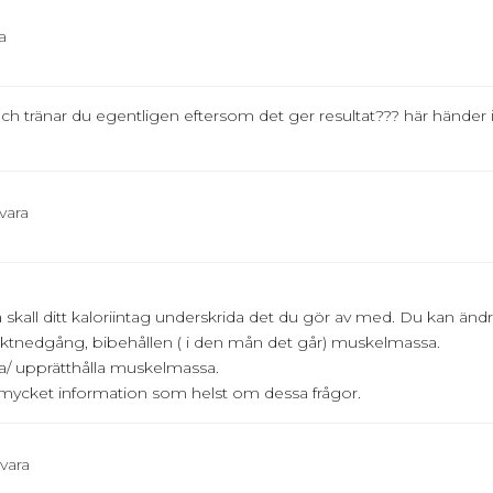
a
och tränar du egentligen eftersom det ger resultat??? här hände
vara
 skall ditt kaloriintag underskrida det du gör av med. Du kan ändr
tnedgång, bibehållen ( i den mån det går) muskelmassa.
ga/ upprätthålla muskelmassa.
 mycket information som helst om dessa frågor.
vara