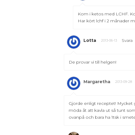
Kom i ketos med LCHF. Kolla
Har kört lchf i 2 månader m
Lotta
Svara
2013-06-13
De provar vi till helgen!
Margaretha
2013-09-28
Gjorde enligt receptet! Mycket go
möda åt att kavla ut så tunt so
ovanpå och bara ha 1tsk i smete