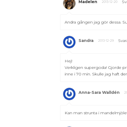
Madelen
Sv
2013-12-20
Andra gången jag gör dessa. Sup
Sandra
Svar
2013-12-29
Hej!
Verkligen supergoda! Gjorde prec
inne i 70 min. Skulle jag haft d
Anna-Sara Walldén
2
Kan man strunta i mandelmjölet?