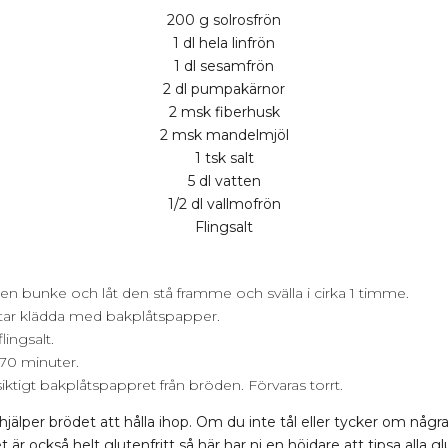
200 g solrosfrön
1 dl hela linfrön
1 dl sesamfrön
2 dl pumpakärnor
2 msk fiberhusk
2 msk mandelmjöl
1 tsk salt
5 dl vatten
1/2 dl vallmofrön
Flingsalt
 en bunke och låt den stå framme och svälla i cirka 1 timme.
åtar klädda med bakplåtspapper.
lingsalt.
70 minuter.
iktigt bakplåtspappret från bröden. Förvaras torrt.
jälper brödet att hålla ihop. Om du inte tål eller tycker om någr
är också helt glutenfritt så här har ni en höjdare att tipsa alla g