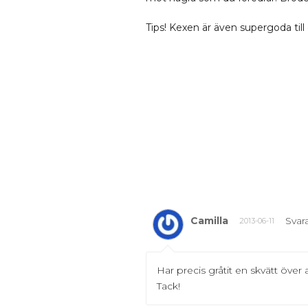
Tips! Kexen är även supergoda till 
Camilla
Svar
2013-06-11
Har precis gråtit en skvätt öve
Tack!