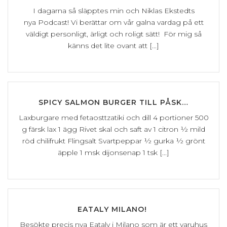
I dagarna så släpptes min och Niklas Ekstedts
nya Podcast! Vi berättar om vår galna vardag på ett
väldigt personligt, ärligt och roligt sätt! För mig så
känns det lite ovant att [...]
SPICY SALMON BURGER TILL PÅSK…
Laxburgare med fetaosttzatiki och dill 4 portioner 500
g färsk lax 1 ägg Rivet skal och saft av 1 citron ½ mild
röd chilifrukt Flingsalt Svartpeppar ½ gurka ½ grönt
äpple 1 msk dijonsenap 1 tsk [...]
EATALY MILANO!
Besökte precis nya Eataly i Milano som är ett varuhus