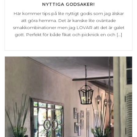
NYTTIGA GODSAKER!
Här kommer tips på lite nyttigt godis som jag älskar
att göra hemma. Det är kanske lite oväntade
smakkombinationer men jag LOVAR att det är galet
gott. Perfekt för både fikat och picknick en och [...]