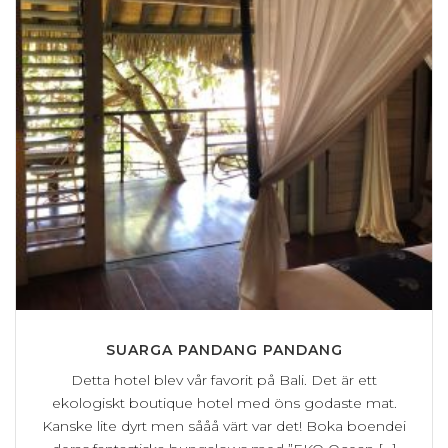
SUARGA PANDANG PANDANG
Detta hotel blev vår favorit på Bali. Det är ett
ekologiskt boutique hotel med öns godaste mat.
Kanske lite dyrt men sååå värt var det! Boka boendei